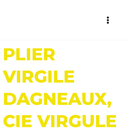
Aller
Main
au
Menu
contenu
PLIER
VIRGILE
DAGNEAUX,
CIE VIRGULE